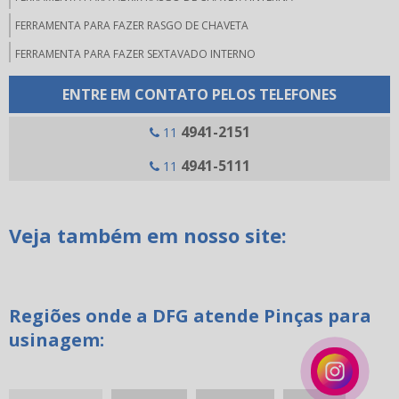
FERRAMENTA PARA FAZER RASGO DE CHAVETA
FERRAMENTA PARA FAZER SEXTAVADO INTERNO
FERRAMENTAS PARA MICRO USINAGEM
ENTRE EM CONTATO PELOS TELEFONES
FERRAMENTAS PARA RASGO DE CHAVETA
4941-2151
11
FERRAMENTAS WERA
4941-5111
11
JOGO DE CHAVE ALLEN COMPRAR
MANDRIL PORTA FERRAMENTA
MANUTENÇÃO PREVENTIVA USINAGEM
Veja também em nosso site:
PINÇAS PARA USINAGEM
RECARTILHA CRUZADA
RECARTILHA DE CORTE
Regiões onde a DFG atende Pinças para
usinagem:
RECARTILHA PARA TORNO
RECARTILHA PARALELA
RECARTILHA RETA PARA TORNO