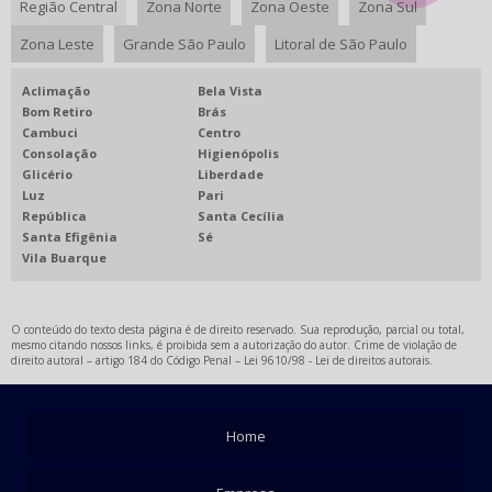
Região Central
Zona Norte
Zona Oeste
Zona Sul
RECARTILHADOR PARA TORNO
Zona Leste
Grande São Paulo
Litoral de São Paulo
ASSISTÊNCIA TÉCNICA EM FERRAMENTA ACIONADA
Aclimação
Bela Vista
MANUTENÇÃO DE EQUIPAMENTOS CNC
Bom Retiro
Brás
Cambuci
Centro
BROCA ESPADA
Consolação
Higienópolis
Glicério
Liberdade
Luz
Pari
República
Santa Cecília
Santa Efigênia
Sé
Vila Buarque
O conteúdo do texto desta página é de direito reservado. Sua reprodução, parcial ou total,
mesmo citando nossos links, é proibida sem a autorização do autor. Crime de violação de
direito autoral – artigo 184 do Código Penal –
Lei 9610/98 - Lei de direitos autorais
.
Home