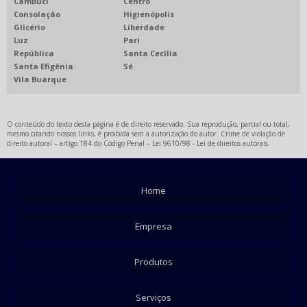
Cambuci
Centro
Consolação
Higienópolis
Glicério
Liberdade
Luz
Pari
República
Santa Cecília
Santa Efigênia
Sé
Vila Buarque
O conteúdo do texto desta página é de direito reservado. Sua reprodução, parcial ou total,
mesmo citando nossos links, é proibida sem a autorização do autor. Crime de violação de
direito autoral – artigo 184 do Código Penal –
Lei 9610/98 - Lei de direitos autorais
.
Home
Empresa
Produtos
Serviços