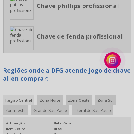
Chave phillips profissional
RECARTILHA DE CORTE
RECARTILHA PARA TORNO
RECARTILHA PARALELA
Chave de fenda profissional
RECARTILHA RETA PARA TORNO
RECARTILHADOR PARA TORNO
ASSISTÊNCIA TÉCNICA EM FERRAMENTA ACIONADA
MANUTENÇÃO DE EQUIPAMENTOS CNC
Regiões onde a DFG atende Jogo de chave
BROCA ESPADA
allen comprar:
Região Central
Zona Norte
Zona Oeste
Zona Sul
Zona Leste
Grande São Paulo
Litoral de São Paulo
Aclimação
Bela Vista
Bom Retiro
Brás