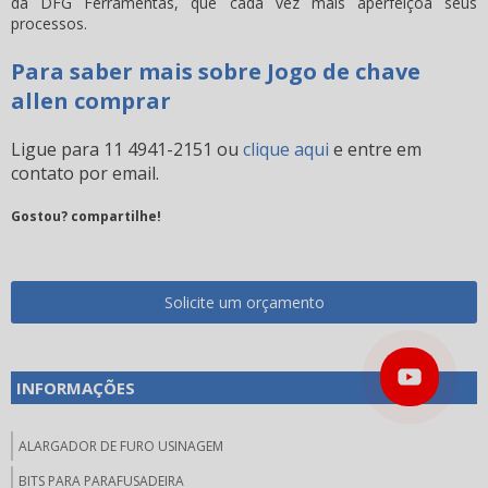
da DFG Ferramentas, que cada vez mais aperfeiçoa seus
processos.
Para saber mais sobre Jogo de chave
allen comprar
Ligue para
11 4941-2151
ou
clique aqui
e entre em
contato por email.
Gostou? compartilhe!
Solicite um orçamento
INFORMAÇÕES
ALARGADOR DE FURO USINAGEM
BITS PARA PARAFUSADEIRA