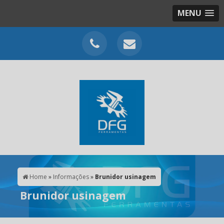
MENU
Home
»
Informações
»
Brunidor usinagem
Brunidor usinagem