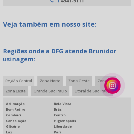
4941-5111
11
JOGO DE CHAVE ALLEN COMPRAR
MANDRIL PORTA FERRAMENTA
MANUTENÇÃO PREVENTIVA USINAGEM
Veja também em nosso site:
PINÇAS PARA USINAGEM
RECARTILHA CRUZADA
RECARTILHA DE CORTE
Regiões onde a DFG atende Brunidor
usinagem:
RECARTILHA PARA TORNO
RECARTILHA PARALELA
RECARTILHA RETA PARA TORNO
Região Central
Zona Norte
Zona Oeste
Zona Sul
RECARTILHADOR PARA TORNO
Zona Leste
Grande São Paulo
Litoral de São Paulo
ASSISTÊNCIA TÉCNICA EM FERRAMENTA ACIONADA
Aclimação
Bela Vista
MANUTENÇÃO DE EQUIPAMENTOS CNC
Bom Retiro
Brás
Cambuci
Centro
BROCA ESPADA
Consolação
Higienópolis
Glicério
Liberdade
Luz
Pari