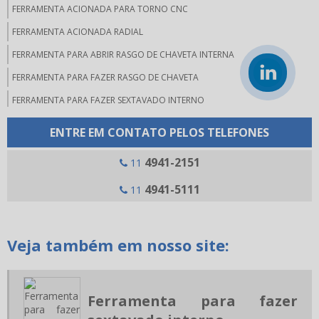
FERRAMENTA ACIONADA PARA TORNO CNC
FERRAMENTA ACIONADA RADIAL
FERRAMENTA PARA ABRIR RASGO DE CHAVETA INTERNA
FERRAMENTA PARA FAZER RASGO DE CHAVETA
FERRAMENTA PARA FAZER SEXTAVADO INTERNO
FERRAMENTAS PARA MICRO USINAGEM
ENTRE EM CONTATO PELOS TELEFONES
FERRAMENTAS PARA RASGO DE CHAVETA
4941-2151
11
FERRAMENTAS WERA
4941-5111
11
JOGO DE CHAVE ALLEN COMPRAR
MANDRIL PORTA FERRAMENTA
MANUTENÇÃO PREVENTIVA USINAGEM
Veja também em nosso site:
PINÇAS PARA USINAGEM
RECARTILHA CRUZADA
Ferramenta para fazer
RECARTILHA DE CORTE