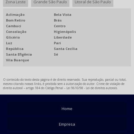
Zona Leste
Grande São Paulo
Litoral de São Paulo
Aclimação
Bela Vista
Bom Retiro
Brás
Cambuci
Centro
Consolação
Higienópolis
Glicério
Liberdade
Luz
Pari
República
Santa Cecília
Santa Efigênia
Sé
Vila Buarque
O conteúdo do texto desta página é de direito reservado. Sua reprodução, parcial ou total,
mesmo citando nossos links, é proibida sem a autorização do autor. Crime de violação de
direito autoral – artigo 184 do Código Penal –
Lei 9610/98 - Lei de direitos autorais
.
Home
Empresa