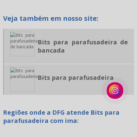
MANDRIL PORTA FERRAMENTA
MANUTENÇÃO PREVENTIVA USINAGEM
Veja também em nosso site:
PINÇAS PARA USINAGEM
RECARTILHA CRUZADA
Bits para parafusadeira de
RECARTILHA DE CORTE
bancada
RECARTILHA PARA TORNO
RECARTILHA PARALELA
RECARTILHA RETA PARA TORNO
Bits para parafusadeira
RECARTILHADOR PARA TORNO
ASSISTÊNCIA TÉCNICA EM FERRAMENTA ACIONADA
MANUTENÇÃO DE EQUIPAMENTOS CNC
Regiões onde a DFG atende Bits para
BROCA ESPADA
parafusadeira com ima: