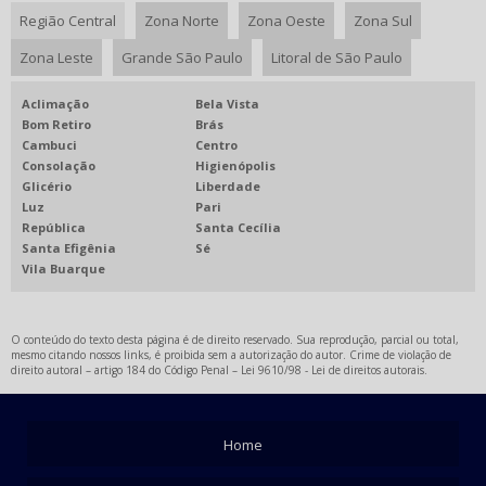
Região Central
Zona Norte
Zona Oeste
Zona Sul
Zona Leste
Grande São Paulo
Litoral de São Paulo
Aclimação
Bela Vista
Bom Retiro
Brás
Cambuci
Centro
Consolação
Higienópolis
Glicério
Liberdade
Luz
Pari
República
Santa Cecília
Santa Efigênia
Sé
Vila Buarque
O conteúdo do texto desta página é de direito reservado. Sua reprodução, parcial ou total,
mesmo citando nossos links, é proibida sem a autorização do autor. Crime de violação de
direito autoral – artigo 184 do Código Penal –
Lei 9610/98 - Lei de direitos autorais
.
Home